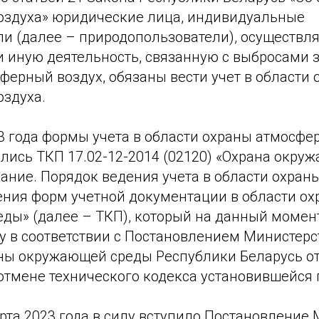
оздуха» юридические лица, индивидуальные
и (далее – природопользователи), осуществ
и иную деятельность, связанную с выбросами
ферный воздух, обязаны вести учет в области
оздуха.
3 года формы учета в области охраны атмосфе
лись ТКП 17.02-12-2014 (02120) «Охрана окру
ание. Порядок ведения учета в области охра
ения форм учетной документации в области о
ды» (далее – ТКП), который на данный момен
у в соответствии с Постановлением Министер
аны окружающей среды Республики Беларусь от
отмене технического кодекса установившейся 
рта 2023 года в силу вступило Постановление