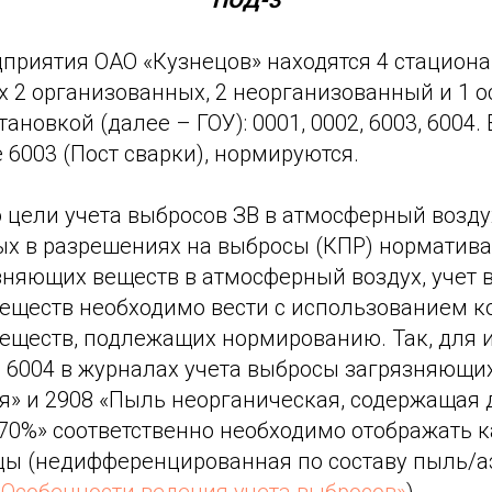
ПОД-3
дприятия ОАО «Кузнецов» находятся 4 стацион
х 2 организованных, 2 неорганизованный и 1 
ановкой (далее – ГОУ): 0001, 0002, 6003, 6004.
 6003 (Пост сварки), нормируются.
о цели учета выбросов ЗВ в атмосферный возд
ых в разрешениях на выбросы (КПР) норматив
зняющих веществ в атмосферный воздух, учет 
еществ необходимо вести с использованием к
еществ, подлежащих нормированию. Так, для 
и 6004 в журналах учета выбросы загрязняющи
я» и 2908 «Пыль неорганическая, содержащая 
70%» соответственно необходимо отображать к
цы (недифференцированная по составу пыль/аэ