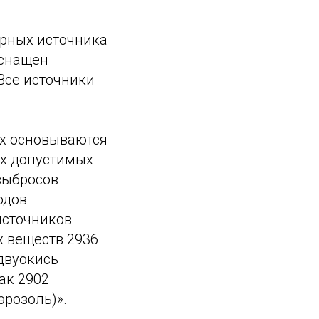
арных источника
оснащен
 Все источники
ух основываются
ах допустимых
выбросов
одов
источников
х веществ 2936
двуокись
ак 2902
розоль)».