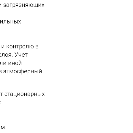
ми загрязняющих
бильных
 и контролю в
слоя. Учет
или иной
 в атмосферный
от стационарных
:
м.