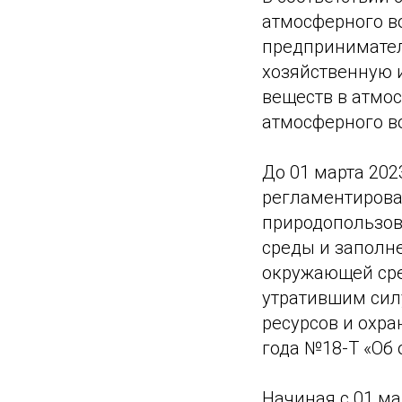
атмосферного в
предпринимател
хозяйственную 
веществ в атмос
атмосферного в
До 01 марта 202
регламентирова
природопользов
среды и заполн
окружающей сре
утратившим сил
ресурсов и охр
года №18-Т «Об 
Начиная с 01 ма