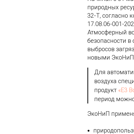
природных ресу
32-Т, согласно
17.08.06-001-2
Атмосферный во
безопасности в 
выбросов загря
новыми ЭкоНиП,
Для автомати
воздуха спе
продукт
«Е3 В
период можн
ЭкоНиП примен
природопольз