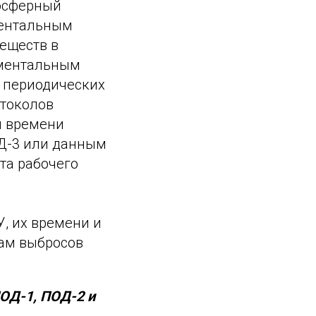
мосферный
ментальным
веществ в
ументальным
 периодических
отоколов
и времени
Д-3 или данным
та рабочего
, их времени и
кам выбросов
ОД-1, ПОД-2 и