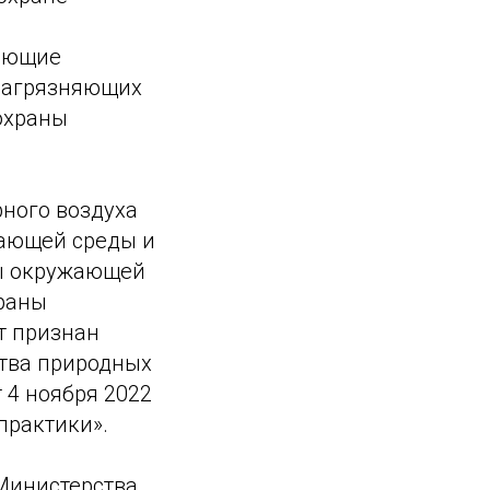
ляющие
 загрязняющих
 охраны
рного воздуха
жающей среды и
ны окружающей
храны
т признан
ства природных
 4 ноября 2022
практики».
 Министерства