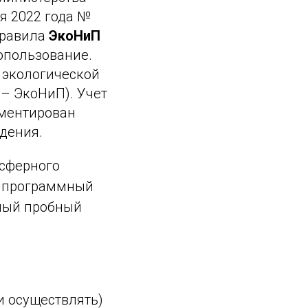
я 2022 года №
правила
ЭкоНиП
опользование.
 экологической
 – ЭкоНиП). Учет
аментирован
дения.
осферного
 программный
вный пробный
 осуществлять)