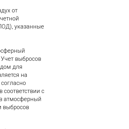
дух от
учетной
ПОД), указанные
мосферный
. Учет выбросов
одом для
ляется на
 согласно
в соответствии с
 в атмосферный
и выбросов