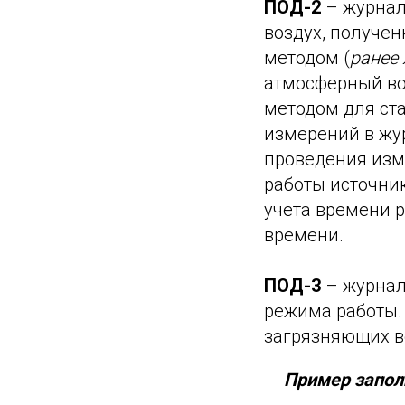
ПОД-2
– журнал
воздух, получе
методом (
ранее
атмосферный во
методом для ст
измерений в жу
проведения изм
работы источни
учета времени р
времени.
ПОД-3
– журнал
режима работы.
загрязняющих в
Пример запол