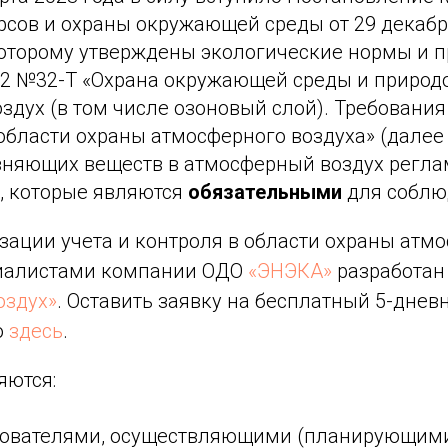
рсов и охраны окружающей среды от 29 декабр
 которому утверждены экологические нормы и 
022 №32-Т «Охрана окружающей среды и природ
здух (в том числе озоновый слой). Требования
области охраны атмосферного воздуха» (далее
зняющих веществ в атмосферный воздух регл
 которые являются
обязательными
для соблю
зации учета и контроля в области охраны атм
циалистами компании ОДО
«ЭНЭКА»
разработан
оздух»
. Оставить заявку на бесплатный 5-дне
о
здесь
.
яются:
ователями, осуществляющими (планирующими