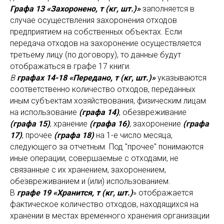
Графа 13 «Захоронено, т (кг, шт.)»
заполняется в
случае осуществления захоронения отходов
предприятием на собственных объектах. Если
передача отходов на захоронение осуществляется
третьему лицу (по договору), то данные будут
отображаться в графе 17 книги.
В
графах 14-18 «Передано, т (кг, шт.)»
указываются
соответственно количество отходов, переданных
иным субъектам хозяйствования, физическим лицам
на использование
(графа 14)
, обезвреживание
(графа 15)
, хранение
(графа 16)
, захоронение
(графа
17)
, прочее
(графа 18)
на 1-е число месяца,
следующего за отчетным. Под "прочее" понимаются
иные операции, совершаемые с отходами, не
связанные с их хранением, захоронением,
обезвреживанием и (или) использованием.
В
графе 19 «Хранится, т (кг, шт.)
» отображается
фактическое количество отходов, находящихся на
хранении в местах временного хранения организации