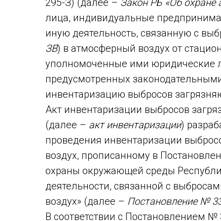
295-З) (далее –
Закон РБ «Об охране
лица, индивидуальные предпринима
иную деятельность, связанную с вы
ЗВ
) в атмосферный воздух от стацио
уполномоченные ими юридические л
предусмотренных законодательными
инвентаризацию выбросов загрязняю
Акт инвентаризации выбросов загря
(далее –
акт инвентаризации
) разра
проведения инвентаризации выброс
воздух, прописанному в Постановле
охраны окружающей среды Республик
деятельности, связанной с выброса
воздух» (далее –
Постановление № 3
В соответствии с Постановлением № 